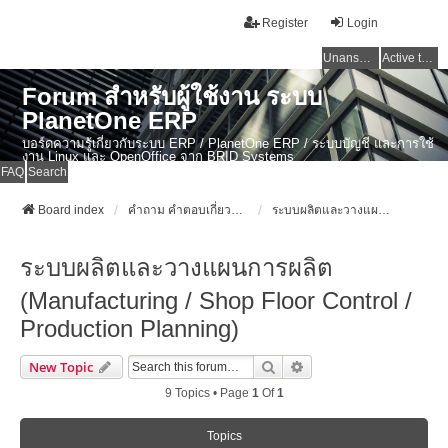
Register
Login
Unanswered topics
Active topics
Forum สำหรับผู้ใช้งาน ระบบ
PlanetOne ERP
บอร์ดความรู้เกี่ยวกับระบบ ERP / PlanetOne ERP / ระบบบัญชี และการใช้
งาน Linux และ OpenOffice จาก BRID Systems
FAQ
Search
Board index
คำถาม คำตอบเกี่ยวกับระบบ ไทย ERP: AdvanceBusinessSystem - PlanetOne และ ERP ระบบบัญชี
ระบบผลิตและวางแผนการผลิต (Manufacturing / Shop Floor Control / Production Planning)
ระบบผลิตและวางแผนการผลิต
(Manufacturing / Shop Floor Control /
Production Planning)
Search
Advanced Search
New Topic
9 Topics • Page
1
Of
1
Topics