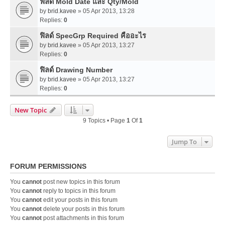
ฟิลด์ Mold Date และ Qty/Mold
by
brid.kavee
» 05 Apr 2013, 13:28
Replies:
0
ฟิลด์ SpecGrp Required คืออะไร
by
brid.kavee
» 05 Apr 2013, 13:27
Replies:
0
ฟิลด์ Drawing Number
by
brid.kavee
» 05 Apr 2013, 13:27
Replies:
0
New Topic
9 Topics • Page
1
Of
1
Jump To
FORUM PERMISSIONS
You
cannot
post new topics in this forum
You
cannot
reply to topics in this forum
You
cannot
edit your posts in this forum
You
cannot
delete your posts in this forum
You
cannot
post attachments in this forum