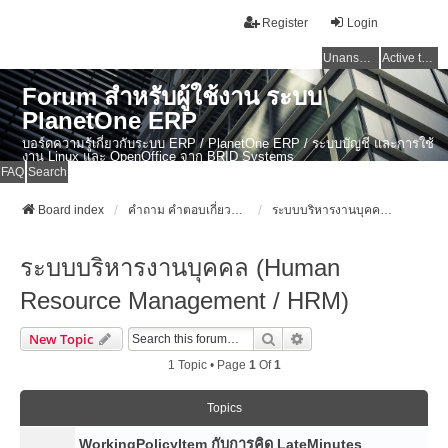
Register
Login
Unanswered topics
Active topics
Forum สำหรับผู้ใช้งาน ระบบ
PlanetOne ERP
บอร์ดความรู้เกี่ยวกับระบบ ERP / PlanetOne ERP / ระบบบัญชี และการใช้
งาน Linux และ OpenOffice จาก BRID Systems
FAQ
Search
Board index
คำถาม คำตอบเกี่ยวกับระบบ ไทย ERP: AdvanceBusinessSystem - PlanetOne และ ERP ระบบบัญชี
ระบบบริหารงานบุคคล (Human Resource Management / HRM)
ระบบบริหารงานบุคคล (Human
Resource Management / HRM)
Search
Advanced Search
New Topic
1 Topic • Page
1
Of
1
Topics
WorkingPolicyItem กับการคิด LateMinutes