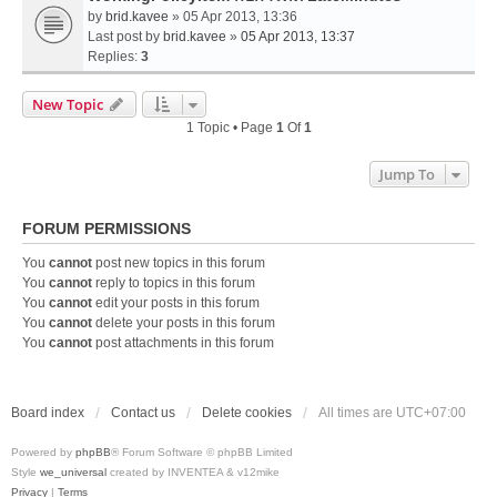
by
brid.kavee
» 05 Apr 2013, 13:36
Last post by
brid.kavee
»
05 Apr 2013, 13:37
Replies:
3
New Topic
1 Topic • Page
1
Of
1
Jump To
FORUM PERMISSIONS
You
cannot
post new topics in this forum
You
cannot
reply to topics in this forum
You
cannot
edit your posts in this forum
You
cannot
delete your posts in this forum
You
cannot
post attachments in this forum
Board index
Contact us
Delete cookies
All times are
UTC+07:00
Powered by
phpBB
® Forum Software © phpBB Limited
Style
we_universal
created by INVENTEA & v12mike
Privacy
|
Terms