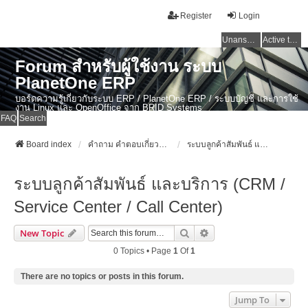
Register
Login
Unanswered topics
Active topics
Forum สำหรับผู้ใช้งาน ระบบ
PlanetOne ERP
บอร์ดความรู้เกี่ยวกับระบบ ERP / PlanetOne ERP / ระบบบัญชี และการใช้
งาน Linux และ OpenOffice จาก BRID Systems
FAQ
Search
Board index
คำถาม คำตอบเกี่ยวกับระบบ ไทย ERP: AdvanceBusinessSystem - PlanetOne และ ERP ระบบบัญชี
ระบบลูกค้าสัมพันธ์ และบริการ (CRM / Service Center / Call Center)
ระบบลูกค้าสัมพันธ์ และบริการ (CRM /
Service Center / Call Center)
Search
Advanced Search
New Topic
0 Topics • Page
1
Of
1
There are no topics or posts in this forum.
Jump To