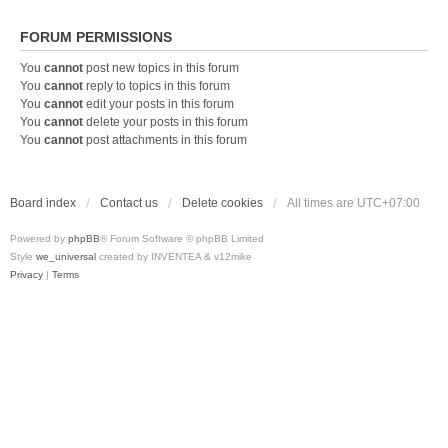
FORUM PERMISSIONS
You
cannot
post new topics in this forum
You
cannot
reply to topics in this forum
You
cannot
edit your posts in this forum
You
cannot
delete your posts in this forum
You
cannot
post attachments in this forum
Board index
Contact us
Delete cookies
All times are
UTC+07:00
Powered by
phpBB
® Forum Software © phpBB Limited
Style
we_universal
created by INVENTEA & v12mike
Privacy
|
Terms