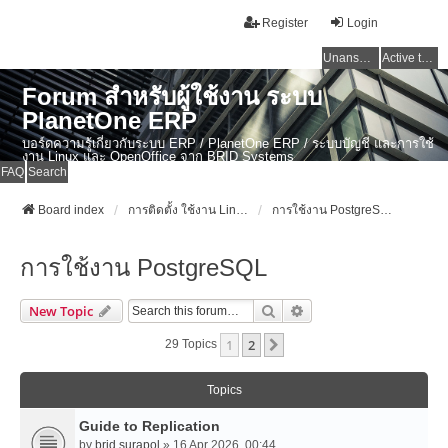
Register
Login
Unanswered topics
Active topics
Forum สำหรับผู้ใช้งาน ระบบ
PlanetOne ERP
บอร์ดความรู้เกี่ยวกับระบบ ERP / PlanetOne ERP / ระบบบัญชี และการใช้
งาน Linux และ OpenOffice จาก BRID Systems
FAQ
Search
Board index
การติดตั้ง ใช้งาน Linux, OSX และ OpenSource Softwares
การใช้งาน PostgreSQL
การใช้งาน PostgreSQL
Search
Advanced Search
New Topic
1
2
Next
29 Topics
Topics
Guide to Replication
by
brid.surapol
» 16 Apr 2026, 00:44