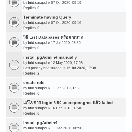
by
brid.surapol
» 07 Oct 2020, 09:19
Replies:
0
Terminate having Query
by
brid.surapol
» 07 Oct 2020, 09:16
Replies:
0
วิธี List Databases พร้อม ขนาด
by
brid.surapol
» 17 Jul 2020, 08:30
Replies:
0
install pgAdmin4 manually
by
brid.surapol
» 12 May 2020, 17:08
Last post by
brid.surapol
»
16 Jul 2020, 17:38
Replies:
2
create role
by
brid.surapol
» 11 Jan 2019, 16:20
Replies:
0
แก้ไขการ login ของ user=postgres แล้ว failed
by
brid.surapol
» 16 Dec 2018, 11:40
Replies:
0
Install pgAdmin4
by
brid.surapol
» 11 Dec 2018, 08:56