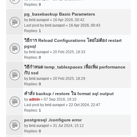
Replies:
0
pg_basebackup Basic Parameters
by
brid.surapol
» 16 Apr 2026, 00:42
Last post by
brid.surapol
»
16 Apr 2026, 00:43
Replies:
1
วิธีการ Reload Configurations โดยไม่ต้อง restart
pgsql
by
brid.surapol
» 20 Feb 2025, 18:33
Replies:
0
วิธีกำหนด temp_tablespaces เพื่อเพิ่ม performance
กับ ssd
by
brid.surapol
» 20 Feb 2025, 18:29
Replies:
0
คำสั่ง backup / restore ใน format sql output
by
admin
» 07 Sep 2016, 19:10
Last post by
brid.surapol
»
22 Oct 2024, 22:47
Replies:
1
postgresql ./configure error
by
brid.surapol
» 31 Jul 2024, 15:12
Replies:
0