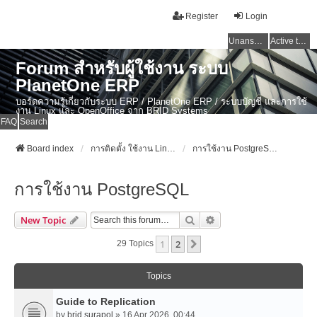
Register
Login
Unanswered topics
Active topics
Forum สำหรับผู้ใช้งาน ระบบ
PlanetOne ERP
บอร์ดความรู้เกี่ยวกับระบบ ERP / PlanetOne ERP / ระบบบัญชี และการใช้
งาน Linux และ OpenOffice จาก BRID Systems
FAQ
Search
Board index
การติดตั้ง ใช้งาน Linux, OSX และ OpenSource Softwares
การใช้งาน PostgreSQL
การใช้งาน PostgreSQL
Search
Advanced Search
New Topic
1
2
Next
29 Topics
Topics
Guide to Replication
by
brid.surapol
» 16 Apr 2026, 00:44