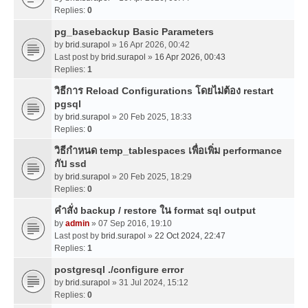
Replies:
0
pg_basebackup Basic Parameters
by
brid.surapol
» 16 Apr 2026, 00:42
Last post by
brid.surapol
»
16 Apr 2026, 00:43
Replies:
1
วิธีการ Reload Configurations โดยไม่ต้อง restart
pgsql
by
brid.surapol
» 20 Feb 2025, 18:33
Replies:
0
วิธีกำหนด temp_tablespaces เพื่อเพิ่ม performance
กับ ssd
by
brid.surapol
» 20 Feb 2025, 18:29
Replies:
0
คำสั่ง backup / restore ใน format sql output
by
admin
» 07 Sep 2016, 19:10
Last post by
brid.surapol
»
22 Oct 2024, 22:47
Replies:
1
postgresql ./configure error
by
brid.surapol
» 31 Jul 2024, 15:12
Replies:
0