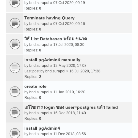
by
brid.surapol
» 07 Oct 2020, 09:19
Replies:
0
Terminate having Query
by
brid.surapol
» 07 Oct 2020, 09:16
Replies:
0
วิธี List Databases พร้อม ขนาด
by
brid.surapol
» 17 Jul 2020, 08:30
Replies:
0
install pgAdmin4 manually
by
brid.surapol
» 12 May 2020, 17:08
Last post by
brid.surapol
»
16 Jul 2020, 17:38
Replies:
2
create role
by
brid.surapol
» 11 Jan 2019, 16:20
Replies:
0
แก้ไขการ login ของ user=postgres แล้ว failed
by
brid.surapol
» 16 Dec 2018, 11:40
Replies:
0
Install pgAdmin4
by
brid.surapol
» 11 Dec 2018, 08:56