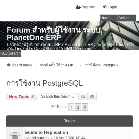
Register
Login
Unanswered topics
Active topics
Forum สำหรับผู้ใช้งาน ระบบ
PlanetOne ERP
บอร์ดความรู้เกี่ยวกับระบบ ERP / PlanetOne ERP / ระบบบัญชี และการใช้
งาน Linux และ OpenOffice จาก BRID Systems
FAQ
Search
Board index
การติดตั้ง ใช้งาน Linux, OSX และ OpenSource Softwares
การใช้งาน PostgreSQL
การใช้งาน PostgreSQL
Search
Advanced Search
New Topic
1
2
Next
29 Topics
Topics
Guide to Replication
by
brid.surapol
» 16 Apr 2026, 00:44