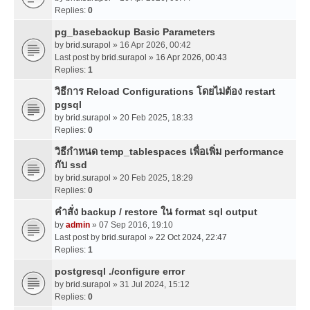
Replies:
0
pg_basebackup Basic Parameters
by
brid.surapol
» 16 Apr 2026, 00:42
Last post by
brid.surapol
»
16 Apr 2026, 00:43
Replies:
1
วิธีการ Reload Configurations โดยไม่ต้อง restart
pgsql
by
brid.surapol
» 20 Feb 2025, 18:33
Replies:
0
วิธีกำหนด temp_tablespaces เพื่อเพิ่ม performance
กับ ssd
by
brid.surapol
» 20 Feb 2025, 18:29
Replies:
0
คำสั่ง backup / restore ใน format sql output
by
admin
» 07 Sep 2016, 19:10
Last post by
brid.surapol
»
22 Oct 2024, 22:47
Replies:
1
postgresql ./configure error
by
brid.surapol
» 31 Jul 2024, 15:12
Replies:
0