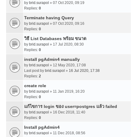
by
brid.surapol
» 07 Oct 2020, 09:19
Replies:
0
Terminate having Query
by
brid.surapol
» 07 Oct 2020, 09:16
Replies:
0
วิธี List Databases พร้อม ขนาด
by
brid.surapol
» 17 Jul 2020, 08:30
Replies:
0
install pgAdmin4 manually
by
brid.surapol
» 12 May 2020, 17:08
Last post by
brid.surapol
»
16 Jul 2020, 17:38
Replies:
2
create role
by
brid.surapol
» 11 Jan 2019, 16:20
Replies:
0
แก้ไขการ login ของ user=postgres แล้ว failed
by
brid.surapol
» 16 Dec 2018, 11:40
Replies:
0
Install pgAdmin4
by
brid.surapol
» 11 Dec 2018, 08:56