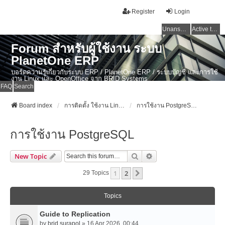
Register
Login
Unanswered topics
Active topics
Forum สำหรับผู้ใช้งาน ระบบ
PlanetOne ERP
บอร์ดความรู้เกี่ยวกับระบบ ERP / PlanetOne ERP / ระบบบัญชี และการใช้
งาน Linux และ OpenOffice จาก BRID Systems
FAQ
Search
Board index
การติดตั้ง ใช้งาน Linux, OSX และ OpenSource Softwares
การใช้งาน PostgreSQL
การใช้งาน PostgreSQL
Search
Advanced Search
New Topic
1
2
Next
29 Topics
Topics
Guide to Replication
by
brid.surapol
» 16 Apr 2026, 00:44