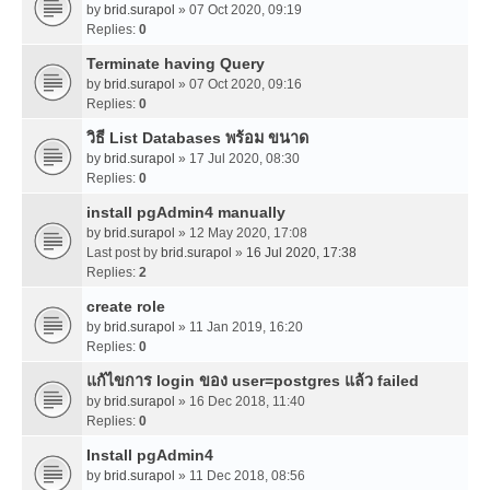
by
brid.surapol
» 07 Oct 2020, 09:19
Replies:
0
Terminate having Query
by
brid.surapol
» 07 Oct 2020, 09:16
Replies:
0
วิธี List Databases พร้อม ขนาด
by
brid.surapol
» 17 Jul 2020, 08:30
Replies:
0
install pgAdmin4 manually
by
brid.surapol
» 12 May 2020, 17:08
Last post by
brid.surapol
»
16 Jul 2020, 17:38
Replies:
2
create role
by
brid.surapol
» 11 Jan 2019, 16:20
Replies:
0
แก้ไขการ login ของ user=postgres แล้ว failed
by
brid.surapol
» 16 Dec 2018, 11:40
Replies:
0
Install pgAdmin4
by
brid.surapol
» 11 Dec 2018, 08:56