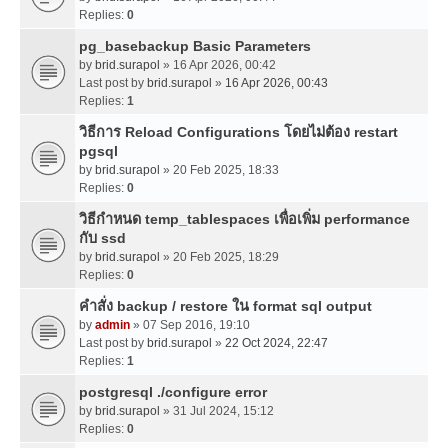
Replies:
0
pg_basebackup Basic Parameters
by
brid.surapol
» 16 Apr 2026, 00:42
Last post by
brid.surapol
»
16 Apr 2026, 00:43
Replies:
1
วิธีการ Reload Configurations โดยไม่ต้อง restart
pgsql
by
brid.surapol
» 20 Feb 2025, 18:33
Replies:
0
วิธีกำหนด temp_tablespaces เพื่อเพิ่ม performance
กับ ssd
by
brid.surapol
» 20 Feb 2025, 18:29
Replies:
0
คำสั่ง backup / restore ใน format sql output
by
admin
» 07 Sep 2016, 19:10
Last post by
brid.surapol
»
22 Oct 2024, 22:47
Replies:
1
postgresql ./configure error
by
brid.surapol
» 31 Jul 2024, 15:12
Replies:
0