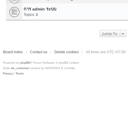
การ admin ระบบ
Topics:
1
Jump To
Board index
Contact us
Delete cookies
All times are
UTC+07:00
Powered by
phpBB
® Forum Software © phpBB Limited
Style
we_universal
created by INVENTEA & v12mike
Privacy
|
Terms