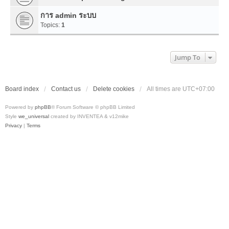
การ admin ระบบ
Topics:
1
Jump To
Board index
Contact us
Delete cookies
All times are
UTC+07:00
Powered by
phpBB
® Forum Software © phpBB Limited
Style
we_universal
created by INVENTEA & v12mike
Privacy
|
Terms