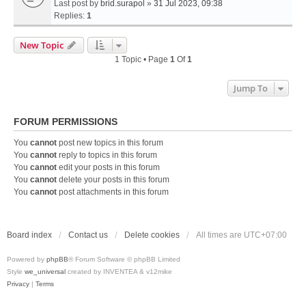
Last post by
brid.surapol
»
31 Jul 2023, 09:38
Replies:
1
New Topic
1 Topic • Page
1
Of
1
Jump To
FORUM PERMISSIONS
You
cannot
post new topics in this forum
You
cannot
reply to topics in this forum
You
cannot
edit your posts in this forum
You
cannot
delete your posts in this forum
You
cannot
post attachments in this forum
Board index
Contact us
Delete cookies
All times are
UTC+07:00
Powered by
phpBB
® Forum Software © phpBB Limited
Style
we_universal
created by INVENTEA & v12mike
Privacy
|
Terms