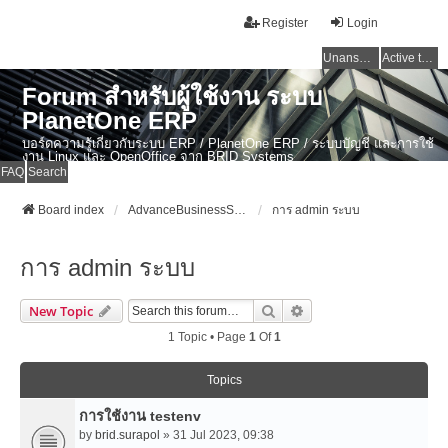
Register
Login
Unanswered topics
Active topics
Forum สำหรับผู้ใช้งาน ระบบ
PlanetOne ERP
บอร์ดความรู้เกี่ยวกับระบบ ERP / PlanetOne ERP / ระบบบัญชี และการใช้
งาน Linux และ OpenOffice จาก BRID Systems
FAQ
Search
Board index
AdvanceBusinessSystem Developer Forum
การ admin ระบบ
การ admin ระบบ
Search
Advanced Search
New Topic
1 Topic • Page
1
Of
1
Topics
การใช้งาน testenv
by
brid.surapol
» 31 Jul 2023, 09:38