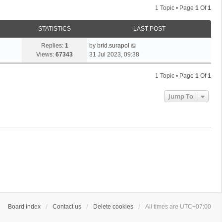
1 Topic • Page
1
Of
1
STATISTICS
LAST POST
Replies:
1
by
brid.surapol
Views:
67343
31 Jul 2023, 09:38
1 Topic • Page
1
Of
1
Jump To
Board index
Contact us
Delete cookies
All times are
UTC+07:00