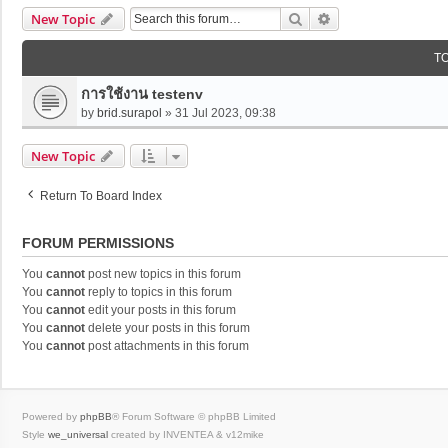
Search
Advanced Search
New Topic
T
การใช้งาน testenv
by
brid.surapol
»
31 Jul 2023, 09:38
New Topic
Return To Board Index
FORUM PERMISSIONS
You
cannot
post new topics in this forum
You
cannot
reply to topics in this forum
You
cannot
edit your posts in this forum
You
cannot
delete your posts in this forum
You
cannot
post attachments in this forum
Powered by
phpBB
® Forum Software © phpBB Limited
Style
we_universal
created by INVENTEA & v12mike