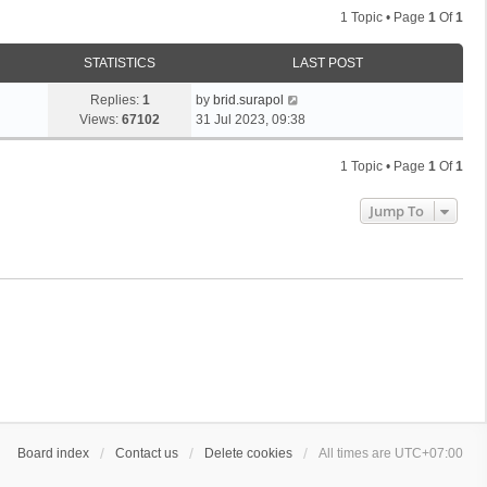
1 Topic • Page
1
Of
1
STATISTICS
LAST POST
Replies:
1
by
brid.surapol
Views:
67102
31 Jul 2023, 09:38
1 Topic • Page
1
Of
1
Jump To
Board index
Contact us
Delete cookies
All times are
UTC+07:00