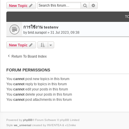
Search
Advanced Search
New Topic
T
การใช้งาน testenv
by
brid.surapol
»
31 Jul 2023, 09:38
New Topic
Return To Board Index
FORUM PERMISSIONS
You
cannot
post new topics in this forum
You
cannot
reply to topics in this forum
You
cannot
edit your posts in this forum
You
cannot
delete your posts in this forum
You
cannot
post attachments in this forum
Powered by
phpBB
® Forum Software © phpBB Limited
Style
we_universal
created by INVENTEA & v12mike