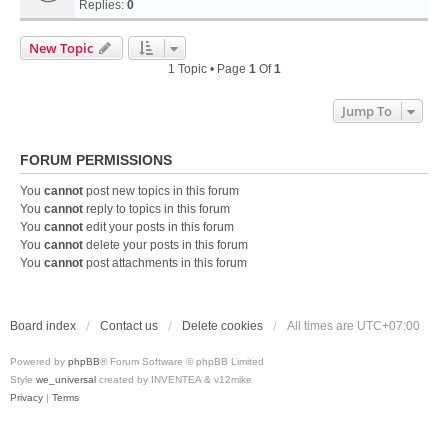
Replies:
0
New Topic
1 Topic • Page
1
Of
1
Jump To
FORUM PERMISSIONS
You
cannot
post new topics in this forum
You
cannot
reply to topics in this forum
You
cannot
edit your posts in this forum
You
cannot
delete your posts in this forum
You
cannot
post attachments in this forum
Board index
Contact us
Delete cookies
All times are
UTC+07:00
Powered by
phpBB
® Forum Software © phpBB Limited
Style
we_universal
created by INVENTEA & v12mike
Privacy
|
Terms