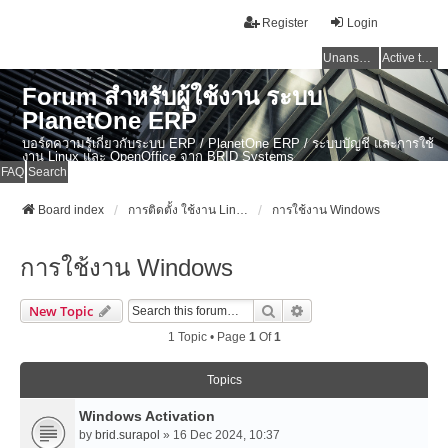
Register
Login
Unanswered topics
Active topics
Forum สำหรับผู้ใช้งาน ระบบ
PlanetOne ERP
บอร์ดความรู้เกี่ยวกับระบบ ERP / PlanetOne ERP / ระบบบัญชี และการใช้
งาน Linux และ OpenOffice จาก BRID Systems
FAQ
Search
Board index
การติดตั้ง ใช้งาน Linux, OSX และ OpenSource Softwares
การใช้งาน Windows
การใช้งาน Windows
Search
Advanced Search
New Topic
1 Topic • Page
1
Of
1
Topics
Windows Activation
by
brid.surapol
» 16 Dec 2024, 10:37