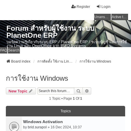
Register
Login
Unanswered topics
Active topics
Forum สำหรับผู้ใช้งาน ระบบ
PlanetOne ERP
บอร์ดความรู้เกี่ยวกับระบบ ERP / PlanetOne ERP / ระบบบัญชี และการใช้
งาน Linux และ OpenOffice จาก BRID Systems
FAQ
Search
Board index
การติดตั้ง ใช้งาน Linux, OSX และ OpenSource Softwares
การใช้งาน Windows
การใช้งาน Windows
Search
Advanced Search
New Topic
1 Topic • Page
1
Of
1
Topics
Windows Activation
by
brid.surapol
» 16 Dec 2024, 10:37