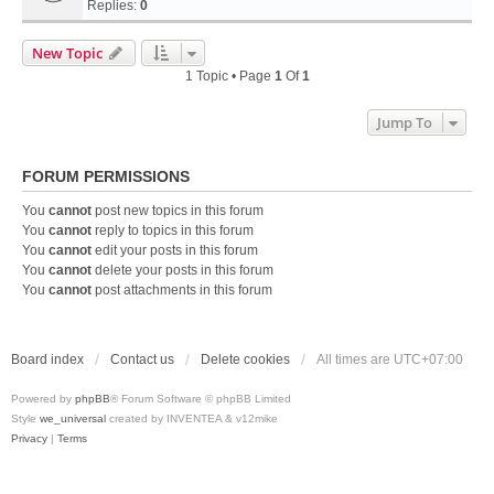
Replies:
0
New Topic
1 Topic • Page
1
Of
1
Jump To
FORUM PERMISSIONS
You
cannot
post new topics in this forum
You
cannot
reply to topics in this forum
You
cannot
edit your posts in this forum
You
cannot
delete your posts in this forum
You
cannot
post attachments in this forum
Board index
Contact us
Delete cookies
All times are
UTC+07:00
Powered by
phpBB
® Forum Software © phpBB Limited
Style
we_universal
created by INVENTEA & v12mike
Privacy
|
Terms