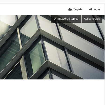
Register
Login
Unanswered topics
Active topics