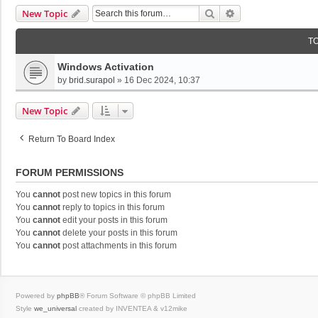
Search
Advanced Search
New Topic
T
Windows Activation
by
brid.surapol
»
16 Dec 2024, 10:37
New Topic
Return To Board Index
FORUM PERMISSIONS
You
cannot
post new topics in this forum
You
cannot
reply to topics in this forum
You
cannot
edit your posts in this forum
You
cannot
delete your posts in this forum
You
cannot
post attachments in this forum
Powered by
phpBB
® Forum Software © phpBB Limited
Style
we_universal
created by INVENTEA & v12mike