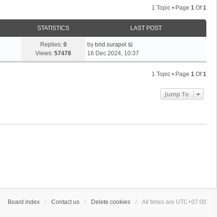
1 Topic • Page
1
Of
1
STATISTICS
LAST POST
Replies:
0
by
brid.surapol
Views:
57478
16 Dec 2024, 10:37
1 Topic • Page
1
Of
1
Jump To
Board index
Contact us
Delete cookies
All times are
UTC+07:00