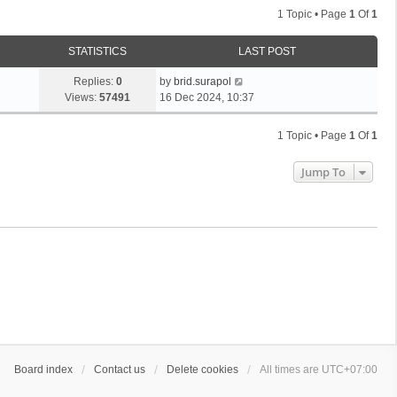
1 Topic • Page
1
Of
1
STATISTICS
LAST POST
Replies:
0
by
brid.surapol
Views:
57491
16 Dec 2024, 10:37
1 Topic • Page
1
Of
1
Jump To
Board index
Contact us
Delete cookies
All times are
UTC+07:00