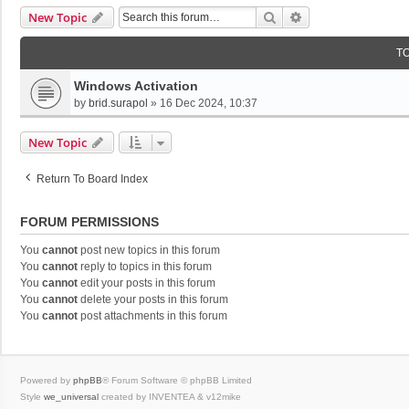
Search
Advanced Search
New Topic
T
Windows Activation
by
brid.surapol
»
16 Dec 2024, 10:37
New Topic
Return To Board Index
FORUM PERMISSIONS
You
cannot
post new topics in this forum
You
cannot
reply to topics in this forum
You
cannot
edit your posts in this forum
You
cannot
delete your posts in this forum
You
cannot
post attachments in this forum
Powered by
phpBB
® Forum Software © phpBB Limited
Style
we_universal
created by INVENTEA & v12mike