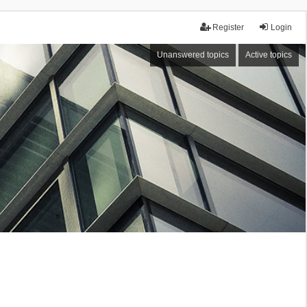
Register
Login
Unanswered topics
Active topics