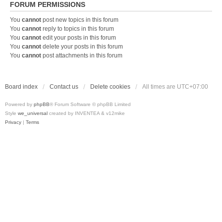
FORUM PERMISSIONS
You
cannot
post new topics in this forum
You
cannot
reply to topics in this forum
You
cannot
edit your posts in this forum
You
cannot
delete your posts in this forum
You
cannot
post attachments in this forum
Board index
Contact us
Delete cookies
All times are
UTC+07:00
Powered by
phpBB
® Forum Software © phpBB Limited
Style
we_universal
created by INVENTEA & v12mike
Privacy
|
Terms