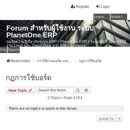
Register
Login
Unanswered topics
Active topics
Forum สำหรับผู้ใช้งาน ระบบ
PlanetOne ERP
บอร์ดความรู้เกี่ยวกับระบบ ERP / PlanetOne ERP / ระบบบัญชี และการใช้
งาน Linux และ OpenOffice จาก BRID Systems
FAQ
Search
Board index
การใช้งานบอร์ด และข่าวสาร ERP ไทย / PlanetOne ERP / งานบัญชี / Linux
กฏการใช้บอร์ด
กฏการใช้บอร์ด
Search
Advanced Search
New Topic
0 Topics • Page
1
Of
1
There are no topics or posts in this forum.
Jump To