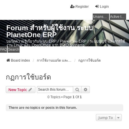
Register
Login
Unanswered topics
Active topics
Forum สำหรับผู้ใช้งาน ระบบ
PlanetOne ERP
บอร์ดความรู้เกี่ยวกับระบบ ERP / PlanetOne ERP / ระบบบัญชี และการใช้
งาน Linux และ OpenOffice จาก BRID Systems
FAQ
Search
Board index
การใช้งานบอร์ด และข่าวสาร ERP ไทย / PlanetOne ERP / งานบัญชี / Linux
กฏการใช้บอร์ด
กฏการใช้บอร์ด
Search
Advanced Search
New Topic
0 Topics • Page
1
Of
1
There are no topics or posts in this forum.
Jump To