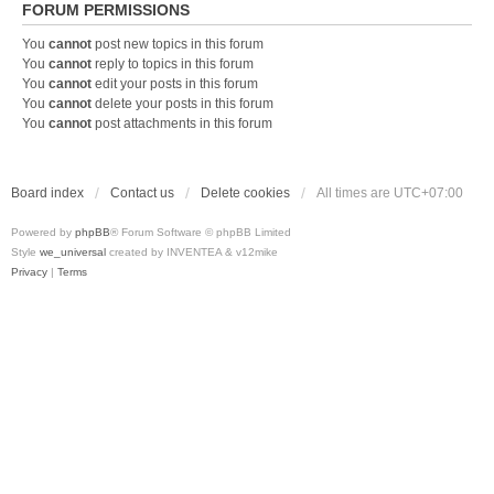
FORUM PERMISSIONS
You
cannot
post new topics in this forum
You
cannot
reply to topics in this forum
You
cannot
edit your posts in this forum
You
cannot
delete your posts in this forum
You
cannot
post attachments in this forum
Board index
Contact us
Delete cookies
All times are
UTC+07:00
Powered by
phpBB
® Forum Software © phpBB Limited
Style
we_universal
created by INVENTEA & v12mike
Privacy
|
Terms