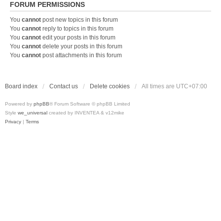
FORUM PERMISSIONS
You
cannot
post new topics in this forum
You
cannot
reply to topics in this forum
You
cannot
edit your posts in this forum
You
cannot
delete your posts in this forum
You
cannot
post attachments in this forum
Board index
Contact us
Delete cookies
All times are
UTC+07:00
Powered by
phpBB
® Forum Software © phpBB Limited
Style
we_universal
created by INVENTEA & v12mike
Privacy
|
Terms