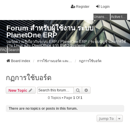
Register
Login
Unanswered topics
Active topics
Forum สำหรับผู้ใช้งาน ระบบ
PlanetOne ERP
บอร์ดความรู้เกี่ยวกับระบบ ERP / PlanetOne ERP / ระบบบัญชี และการใช้
งาน Linux และ OpenOffice จาก BRID Systems
FAQ
Search
Board index
การใช้งานบอร์ด และข่าวสาร ERP ไทย / PlanetOne ERP / งานบัญชี / Linux
กฏการใช้บอร์ด
กฏการใช้บอร์ด
Search
Advanced Search
New Topic
0 Topics • Page
1
Of
1
There are no topics or posts in this forum.
Jump To