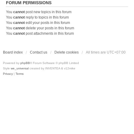
FORUM PERMISSIONS
You
cannot
post new topics in this forum
You
cannot
reply to topics in this forum
You
cannot
edit your posts in this forum
You
cannot
delete your posts in this forum
You
cannot
post attachments in this forum
Board index
Contact us
Delete cookies
All times are
UTC+07:00
Powered by
phpBB
® Forum Software © phpBB Limited
Style
we_universal
created by INVENTEA & v12mike
Privacy
|
Terms