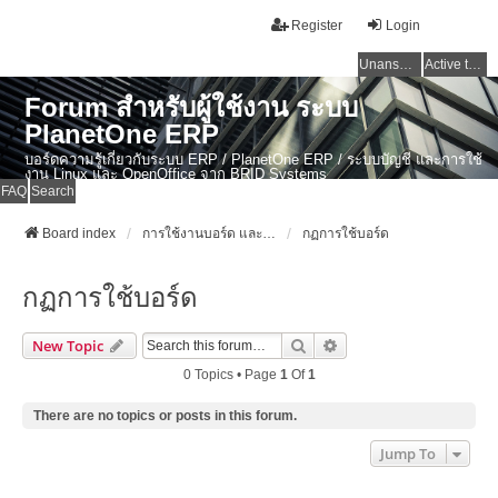
Register
Login
Unanswered topics
Active topics
Forum สำหรับผู้ใช้งาน ระบบ
PlanetOne ERP
บอร์ดความรู้เกี่ยวกับระบบ ERP / PlanetOne ERP / ระบบบัญชี และการใช้
งาน Linux และ OpenOffice จาก BRID Systems
FAQ
Search
Board index
การใช้งานบอร์ด และข่าวสาร ERP ไทย / PlanetOne ERP / งานบัญชี / Linux
กฏการใช้บอร์ด
กฏการใช้บอร์ด
Search
Advanced Search
New Topic
0 Topics • Page
1
Of
1
There are no topics or posts in this forum.
Jump To