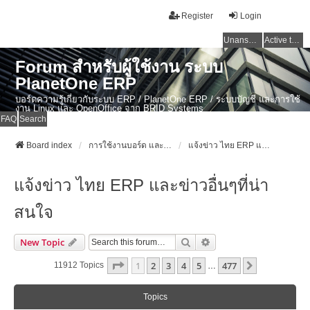
Register
Login
Unanswered topics
Active topics
Forum สำหรับผู้ใช้งาน ระบบ
PlanetOne ERP
บอร์ดความรู้เกี่ยวกับระบบ ERP / PlanetOne ERP / ระบบบัญชี และการใช้
งาน Linux และ OpenOffice จาก BRID Systems
FAQ
Search
Board index
การใช้งานบอร์ด และข่าวสาร ERP ไทย / PlanetOne ERP / งานบัญชี / Linux
แจ้งข่าว ไทย ERP และข่าวอื่นๆที่น่าสนใจ
แจ้งข่าว ไทย ERP และข่าวอื่นๆที่น่า
สนใจ
Search
Advanced Search
New Topic
Page
1
Of
477
1
2
3
4
5
477
Next
11912 Topics
…
Topics