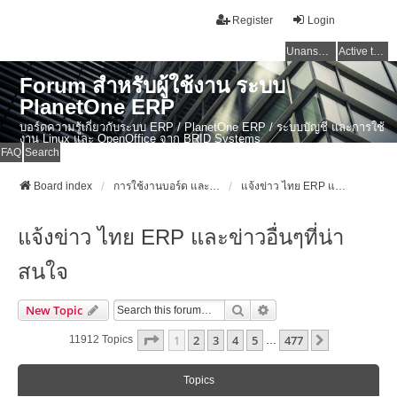
Register
Login
Unanswered topics
Active topics
Forum สำหรับผู้ใช้งาน ระบบ
PlanetOne ERP
บอร์ดความรู้เกี่ยวกับระบบ ERP / PlanetOne ERP / ระบบบัญชี และการใช้
งาน Linux และ OpenOffice จาก BRID Systems
FAQ
Search
Board index
การใช้งานบอร์ด และข่าวสาร ERP ไทย / PlanetOne ERP / งานบัญชี / Linux
แจ้งข่าว ไทย ERP และข่าวอื่นๆที่น่าสนใจ
แจ้งข่าว ไทย ERP และข่าวอื่นๆที่น่า
สนใจ
Search
Advanced Search
New Topic
Page
1
Of
477
1
2
3
4
5
477
Next
11912 Topics
…
Topics