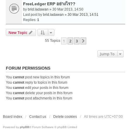
FreeLedger ERP อย่างไร??
by
brid.ladawan
» 30 Mar 2013, 14:50
Last post by
brid.ladawan
»
30 Mar 2013, 14:51
Replies:
1
New Topic
1
2
3
Next
55 Topics
Jump To
FORUM PERMISSIONS
You
cannot
post new topics in this forum
You
cannot
reply to topics in this forum
You
cannot
edit your posts in this forum
You
cannot
delete your posts in this forum
You
cannot
post attachments in this forum
Board index
Contact us
Delete cookies
All times are
UTC+07:00
Powered by
phpBB
® Forum Software © phpBB Limited