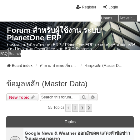
Register
Login
Unanswered topics
Active topics
Forum สำหรับผู้ใช้งาน ระบบ
PlanetOne ERP
บอร์ดความรู้เกี่ยวกับระบบ ERP / PlanetOne ERP / ระบบบัญชี และการใช้
งาน Linux และ OpenOffice จาก BRID Systems
FAQ
Search
Board index
คำถาม คำตอบเกี่ยวกับระบบ ไทย ERP: AdvanceBusinessSystem - PlanetOne และ ERP ระบบบัญชี
ข้อมูลหลัก (Master Data)
ข้อมูลหลัก (Master Data)
Search
Advanced Search
New Topic
1
2
3
Next
55 Topics
Topics
Google News & Weather ออกอัพเดต แสดงหัวข้อข่าว
ในแต่ละหมวดมาก