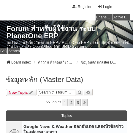
Register
Login
Unanswered topics
Active topics
Forum สำหรับผู้ใช้งาน ระบบ
PlanetOne ERP
บอร์ดความรู้เกี่ยวกับระบบ ERP / PlanetOne ERP / ระบบบัญชี และการใช้
งาน Linux และ OpenOffice จาก BRID Systems
FAQ
Search
Board index
คำถาม คำตอบเกี่ยวกับระบบ ไทย ERP: AdvanceBusinessSystem - PlanetOne และ ERP ระบบบัญชี
ข้อมูลหลัก (Master Data)
ข้อมูลหลัก (Master Data)
Search
Advanced Search
New Topic
1
2
3
Next
55 Topics
Topics
Google News & Weather ออกอัพเดต แสดงหัวข้อข่าว
ในแต่ละหมวดมาก