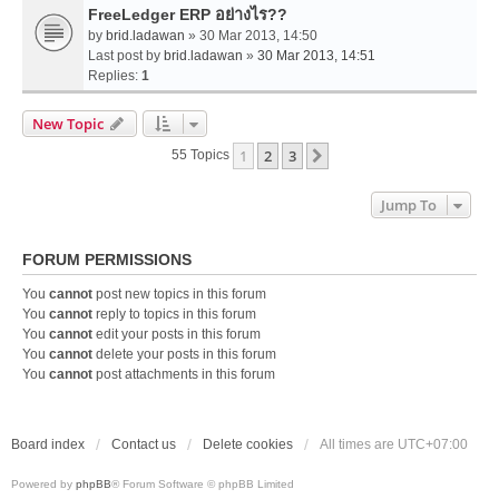
FreeLedger ERP อย่างไร??
by
brid.ladawan
» 30 Mar 2013, 14:50
Last post by
brid.ladawan
»
30 Mar 2013, 14:51
Replies:
1
New Topic
1
2
3
Next
55 Topics
Jump To
FORUM PERMISSIONS
You
cannot
post new topics in this forum
You
cannot
reply to topics in this forum
You
cannot
edit your posts in this forum
You
cannot
delete your posts in this forum
You
cannot
post attachments in this forum
Board index
Contact us
Delete cookies
All times are
UTC+07:00
Powered by
phpBB
® Forum Software © phpBB Limited