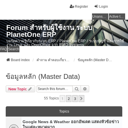
Register
Login
Unanswered topics
Active topics
Forum สำหรับผู้ใช้งาน ระบบ
PlanetOne ERP
บอร์ดความรู้เกี่ยวกับระบบ ERP / PlanetOne ERP / ระบบบัญชี และการใช้
งาน Linux และ OpenOffice จาก BRID Systems
FAQ
Search
Board index
คำถาม คำตอบเกี่ยวกับระบบ ไทย ERP: AdvanceBusinessSystem - PlanetOne และ ERP ระบบบัญชี
ข้อมูลหลัก (Master Data)
ข้อมูลหลัก (Master Data)
Search
Advanced Search
New Topic
1
2
3
Next
55 Topics
Topics
Google News & Weather ออกอัพเดต แสดงหัวข้อข่าว
ในแต่ละหมวดมาก