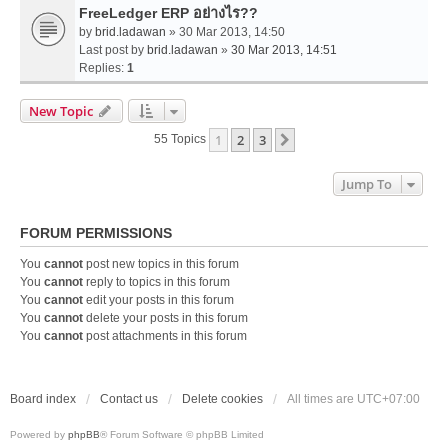
FreeLedger ERP อย่างไร??
by
brid.ladawan
» 30 Mar 2013, 14:50
Last post by
brid.ladawan
»
30 Mar 2013, 14:51
Replies:
1
New Topic
1
2
3
Next
55 Topics
Jump To
FORUM PERMISSIONS
You
cannot
post new topics in this forum
You
cannot
reply to topics in this forum
You
cannot
edit your posts in this forum
You
cannot
delete your posts in this forum
You
cannot
post attachments in this forum
Board index
Contact us
Delete cookies
All times are
UTC+07:00
Powered by
phpBB
® Forum Software © phpBB Limited