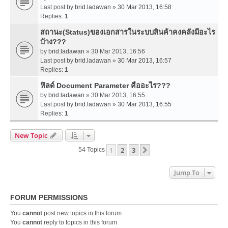
Last post by
brid.ladawan
»
30 Mar 2013, 16:58
Replies:
1
สถานะ(Status)ของเอกสารในระบบสินค้าคงคลังมีอะไร
บ้าง???
by
brid.ladawan
» 30 Mar 2013, 16:56
Last post by
brid.ladawan
»
30 Mar 2013, 16:57
Replies:
1
ฟิลด์ Document Parameter คืออะไร???
by
brid.ladawan
» 30 Mar 2013, 16:55
Last post by
brid.ladawan
»
30 Mar 2013, 16:55
Replies:
1
New Topic
1
2
3
Next
54 Topics
Jump To
FORUM PERMISSIONS
You
cannot
post new topics in this forum
You
cannot
reply to topics in this forum