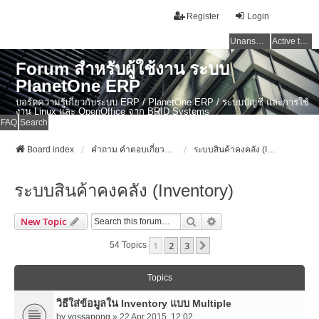
Register
Login
Unanswered topics
Active topics
Forum สำหรับผู้ใช้งาน ระบบ
PlanetOne ERP
บอร์ดความรู้เกี่ยวกับระบบ ERP / PlanetOne ERP / ระบบบัญชี และการใช้
งาน Linux และ OpenOffice จาก BRID Systems
FAQ
Search
Board index
คำถาม คำตอบเกี่ยวกับระบบ ไทย ERP: AdvanceBusinessSystem - PlanetOne และ ERP ระบบบัญชี
ระบบสินค้าคงคลัง (Inventory)
ระบบสินค้าคงคลัง (Inventory)
Search
Advanced Search
New Topic
1
2
3
Next
54 Topics
Topics
วิธีใส่ข้อมูลใน Inventory แบบ Multiple
by
yossapong
» 22 Apr 2015, 12:02