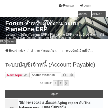
Register
Login
Unanswered topics
Active topics
Forum สำหรับผู้ใช้งาน ระบบ
PlanetOne ERP
บอร์ดความรู้เกี่ยวกับระบบ ERP / PlanetOne ERP / ระบบบัญชี และการใช้
งาน Linux และ OpenOffice จาก BRID Systems
FAQ
Search
Board index
คำถาม คำตอบเกี่ยวกับระบบ ไทย ERP: AdvanceBusinessSystem - PlanetOne และ ERP ระบบบัญชี
ระบบบัญชีเจ้าหนี้ (Account Payable)
ระบบบัญชีเจ้าหนี้ (Account Payable)
Search
Advanced Search
New Topic
1
2
Next
43 Topics
Topics
วิธีการตรวจสอบ เมื่อยอด Aging report กับ Trial
balance report แสดงไม่เท่ากัน