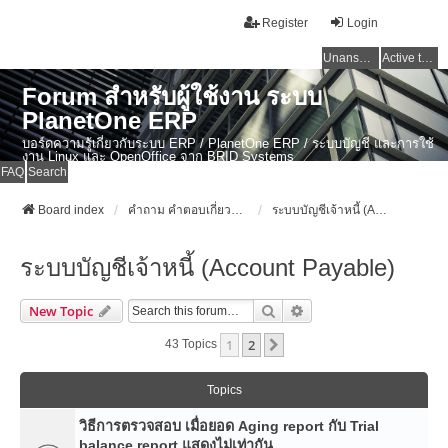
Register
Login
Unanswered topics
Active topics
Forum สำหรับผู้ใช้งาน ระบบ
PlanetOne ERP
บอร์ดความรู้เกี่ยวกับระบบ ERP / PlanetOne ERP / ระบบบัญชี และการใช้
งาน Linux และ OpenOffice จาก BRID Systems
FAQ
Search
Board index
คำถาม คำตอบเกี่ยวกับระบบ ไทย ERP: AdvanceBusinessSystem - PlanetOne และ ERP ระบบบัญชี
ระบบบัญชีเจ้าหนี้ (Account Payable)
ระบบบัญชีเจ้าหนี้ (Account Payable)
Search
Advanced Search
New Topic
1
2
Next
43 Topics
Topics
วิธีการตรวจสอบ เมื่อยอด Aging report กับ Trial
balance report แสดงไม่เท่ากัน