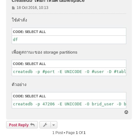
createdb โดยกำหนด tablespace
P
18 Oct 2016, 10:13
o
s
ใช้คำสั่ง
t
CODE:
SELECT ALL
df
เพื่อดูสถานะของ storage partitions
CODE:
SELECT ALL
createdb -p #port -E UNICODE -O #user -D #tablespa
ตัวอย่าง
CODE:
SELECT ALL
createdb -p 47206 -E UNICODE -O brid_user -D base2
T
o
p
Post Reply
1 Post • Page
1
Of
1