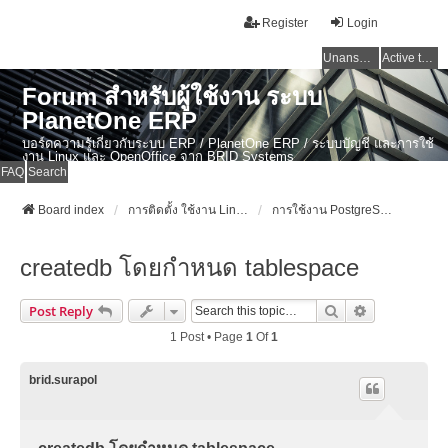
Register
Login
Unanswered topics
Active topics
Forum สำหรับผู้ใช้งาน ระบบ
PlanetOne ERP
บอร์ดความรู้เกี่ยวกับระบบ ERP / PlanetOne ERP / ระบบบัญชี และการใช้
งาน Linux และ OpenOffice จาก BRID Systems
FAQ
Search
Board index
การติดตั้ง ใช้งาน Linux, OSX และ OpenSource Softwares
การใช้งาน PostgreSQL
createdb โดยกำหนด tablespace
Search
Advanced Se
Post Reply
1 Post • Page
1
Of
1
brid.surapol