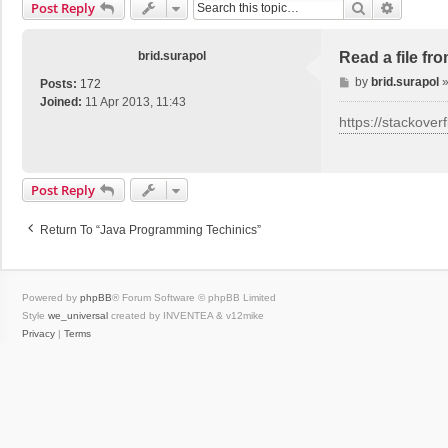
Search
Advance
Post Reply
brid.surapol
Read a file fro
P
by
brid.surapol
Posts:
172
o
Joined:
11 Apr 2013, 11:43
s
https://stackoverf
t
Post Reply
Return To “Java Programming Techinics”
Powered by
phpBB
® Forum Software © phpBB Limited
Style
we_universal
created by INVENTEA & v12mike
Privacy
|
Terms