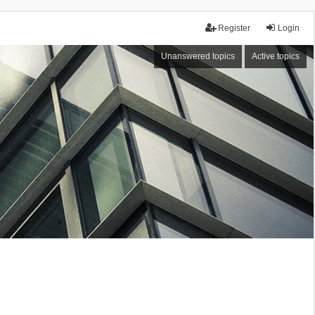
Register
Login
Unanswered topics
Active topics