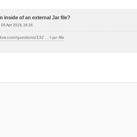
d Search
m inside of an external Jar file?
»
05 Apr 2019, 16:16
low.com/questions/132 ... l-jar-file