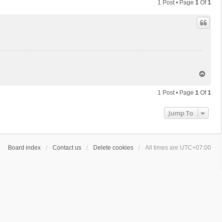
1 Post • Page
1
Of
1
T
o
p
1 Post • Page
1
Of
1
Jump To
Board index
Contact us
Delete cookies
All times are
UTC+07:00