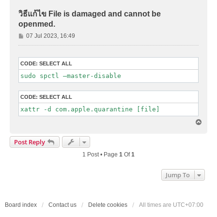
วิธีแก้ไข File is damaged and cannot be
openmed.
P
07 Jul 2023, 16:49
o
s
t
CODE:
SELECT ALL
CODE:
SELECT ALL
T
o
p
Post Reply
1 Post • Page
1
Of
1
Jump To
Board index
Contact us
Delete cookies
All times are
UTC+07:00