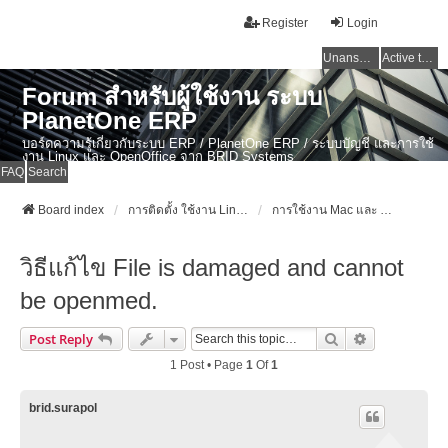
Register
Login
Unanswered topics
Active topics
Forum สำหรับผู้ใช้งาน ระบบ
PlanetOne ERP
บอร์ดความรู้เกี่ยวกับระบบ ERP / PlanetOne ERP / ระบบบัญชี และการใช้
งาน Linux และ OpenOffice จาก BRID Systems
FAQ
Search
Board index
การติดตั้ง ใช้งาน Linux, OSX และ OpenSource Softwares
การใช้งาน Mac และ OSX
วิธีแก้ไข File is damaged and cannot
be openmed.
Search
Advanced Se
Post Reply
1 Post • Page
1
Of
1
brid.surapol