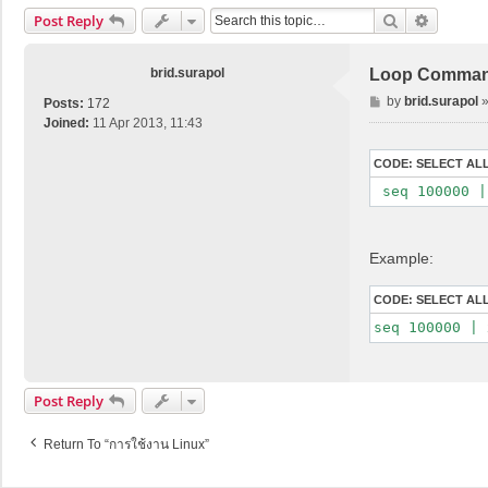
Search
Advance
Post Reply
brid.surapol
Loop Command
P
by
brid.surapol
Posts:
172
o
Joined:
11 Apr 2013, 11:43
s
t
CODE:
SELECT AL
Example:
CODE:
SELECT AL
Post Reply
Return To “การใช้งาน Linux”