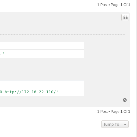
1 Post • Page
1
Of
1
T
o
p
1 Post • Page
1
Of
1
Jump To