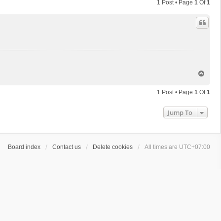
1 Post • Page
1
Of
1
T
o
p
1 Post • Page
1
Of
1
Jump To
Board index
Contact us
Delete cookies
All times are
UTC+07:00