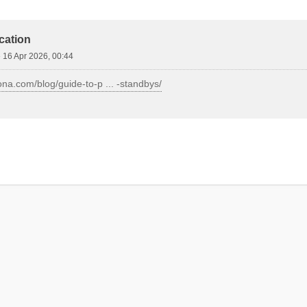
d Search
cation
»
16 Apr 2026, 00:44
na.com/blog/guide-to-p ... -standbys/