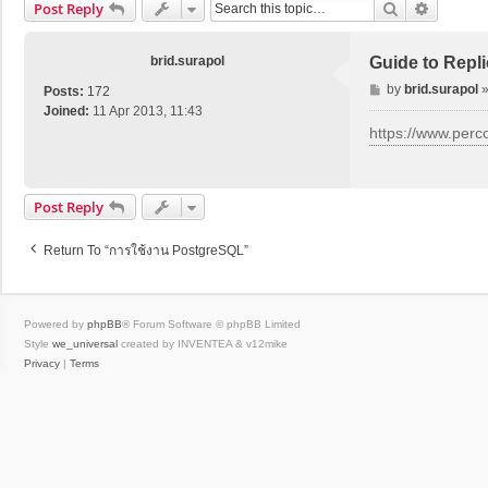
Search
Advance
Post Reply
brid.surapol
Guide to Repli
P
by
brid.surapol
Posts:
172
o
Joined:
11 Apr 2013, 11:43
s
https://www.perco
t
Post Reply
Return To “การใช้งาน PostgreSQL”
Powered by
phpBB
® Forum Software © phpBB Limited
Style
we_universal
created by INVENTEA & v12mike
Privacy
|
Terms