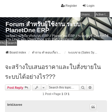
Register
Login
Unanswered topics
Active topics
Forum สำหรับผู้ใช้งาน ระบบ
PlanetOne ERP
บอร์ดความรู้เกี่ยวกับระบบ ERP / PlanetOne ERP / ระบบบัญชี และการใช้
งาน Linux และ OpenOffice จาก BRID Systems
FAQ
Search
Board index
คำถาม คำตอบเกี่ยวกับระบบ ไทย ERP: AdvanceBusinessSystem - PlanetOne และ ERP ระบบบัญชี
ระบบขาย (Sales System)
จะสร้างใบเสนอราคาและใบสั่งขายใน
ระบบได้อย่างไร???
Search
Advanced Se
Post Reply
1 Post • Page
1
Of
1
brid.kavee