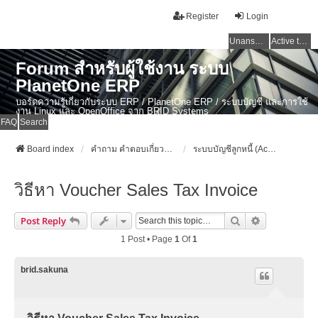
Register
Login
Unanswered topics
Active topics
Forum สำหรับผู้ใช้งาน ระบบ
PlanetOne ERP
บอร์ดความรู้เกี่ยวกับระบบ ERP / PlanetOne ERP / ระบบบัญชี และการใช้
งาน Linux และ OpenOffice จาก BRID Systems
FAQ
Search
Board index
คำถาม คำตอบเกี่ยวกับระบบ ไทย ERP: AdvanceBusinessSystem - PlanetOne และ ERP ระบบบัญชี
ระบบบัญชีลูกหนี้ (Account Receivable)
วิธีหา Voucher Sales Tax Invoice
Search
Advanced Se
Post Reply
1 Post • Page
1
Of
1
brid.sakuna