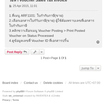
วิธีหา Voucher Sales Tax Invoice
P
25 Apr 2015, 11:01
o
s
1.ที่เมนู ARF1101: ใบกำกับภาษี(ขาย)
t
2.เลือกเอกสารใบกำับภาษี(ขาย) ผู้ใช้ต้องทราบเลขที่เอกสาร
ใบกำกับภาษี
3.คลิกขวาเลือกเมนู Voucher Posting > Print Posted
Voucher on Status Processed
4.ดูข้อมูลเลขที่ Voucher ID ที่เอกสารปริ้น
T
o
p
Post Reply
1 Post • Page
1
Of
1
Jump To
Board index
Contact us
Delete cookies
All times are
UTC+07:00
Powered by
phpBB
® Forum Software © phpBB Limited
Style
we_universal
created by INVENTEA & v12mike
Privacy
|
Terms