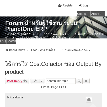
Register
Login
Unanswered topics
Active topics
Forum สำหรับผู้ใช้งาน ระบบ
PlanetOne ERP
บอร์ดความรู้เกี่ยวกับระบบ ERP / PlanetOne ERP / ระบบบัญชี และการใช้
งาน Linux และ OpenOffice จาก BRID Systems
FAQ
Search
Board index
คำถาม คำตอบเกี่ยวกับระบบ ไทย ERP: AdvanceBusinessSystem - PlanetOne และ ERP ระบบบัญชี
ระบบผลิตและวางแผนการผลิต (Manufacturing / Shop Floor Control / Production Planning)
วิธีการใส่ CostCofactor ของ Output By
product
Search
Advanced Se
Post Reply
1 Post • Page
1
Of
1
brid.sakuna