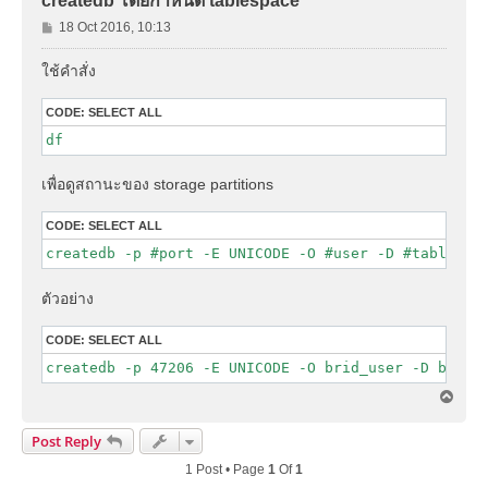
createdb โดยกำหนด tablespace
P
18 Oct 2016, 10:13
o
s
ใช้คำสั่ง
t
CODE:
SELECT ALL
df
เพื่อดูสถานะของ storage partitions
CODE:
SELECT ALL
createdb -p #port -E UNICODE -O #user -D #tablespa
ตัวอย่าง
CODE:
SELECT ALL
createdb -p 47206 -E UNICODE -O brid_user -D base2
T
o
p
Post Reply
1 Post • Page
1
Of
1