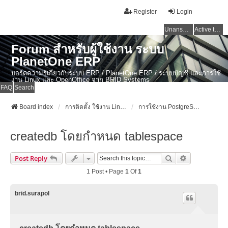
Register
Login
Unanswered topics
Active topics
Forum สำหรับผู้ใช้งาน ระบบ
PlanetOne ERP
บอร์ดความรู้เกี่ยวกับระบบ ERP / PlanetOne ERP / ระบบบัญชี และการใช้
งาน Linux และ OpenOffice จาก BRID Systems
FAQ
Search
Board index
การติดตั้ง ใช้งาน Linux, OSX และ OpenSource Softwares
การใช้งาน PostgreSQL
createdb โดยกำหนด tablespace
Search
Advanced Se
Post Reply
1 Post • Page
1
Of
1
brid.surapol