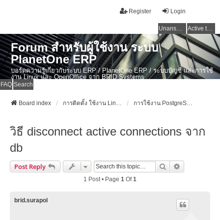
Register
Login
Unanswered topics
Active topics
Forum สำหรับผู้ใช้งาน ระบบ
PlanetOne ERP
บอร์ดความรู้เกี่ยวกับระบบ ERP / PlanetOne ERP / ระบบบัญชี และการใช้
งาน Linux และ OpenOffice จาก BRID Systems
FAQ
Search
Board index
การติดตั้ง ใช้งาน Linux, OSX และ OpenSource Softwares
การใช้งาน PostgreSQL
วิธี disconnect active connections จาก
db
Search
Advanced Se
Post Reply
1 Post • Page
1
Of
1
brid.surapol