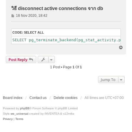
วิธี disconnect active connections จาก db
P
18 Nov 2020, 18:42
o
s
t
CODE:
SELECT ALL
SELECT pg_terminate_backend(pg_stat_activity.pid) 
T
o
p
Post Reply
1 Post • Page
1
Of
1
Jump To
Board index
Contact us
Delete cookies
All times are
UTC+07:00
Powered by
phpBB
® Forum Software © phpBB Limited
Style
we_universal
created by INVENTEA & v12mike
Privacy
|
Terms