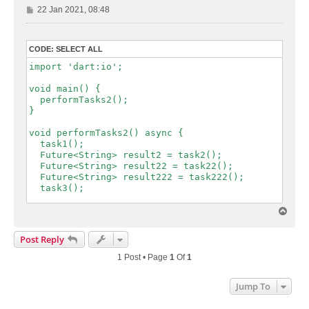
P
22 Jan 2021, 08:48
o
s
t
CODE:
SELECT ALL
import 'dart:io';

void main() {

  performTasks2();

}

void performTasks2() async {

  task1();

  Future<String> result2 = task2();

  Future<String> result22 = task22();

  Future<String> result222 = task222();

  task3();

  String str2 = await result2;

T
  String str22 = await result22;

o
  String str222 = await result222;

p
Post Reply
  print('$str2 $str22 $str222');

1 Post • Page
1
Of
1
}

Jump To
void performTasks() async {

  task1();
